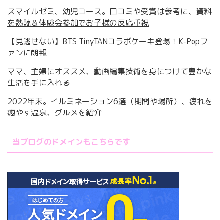
スマイルゼミ、幼児コース。口コミや受賞は参考に、資料
を熟読＆体験会参加でお子様の反応重視
【見逃せない】BTS TinyTANコラボケーキ登場！K-Popフ
ァンに朗報
ママ、主婦にオススメ、動画編集技術を身につけて豊かな
生活を手に入れる
2022年末。イルミネーション6選（期間や場所）、疲れを
癒やす温泉、グルメを紹介
当ブログのドメインもこちらです