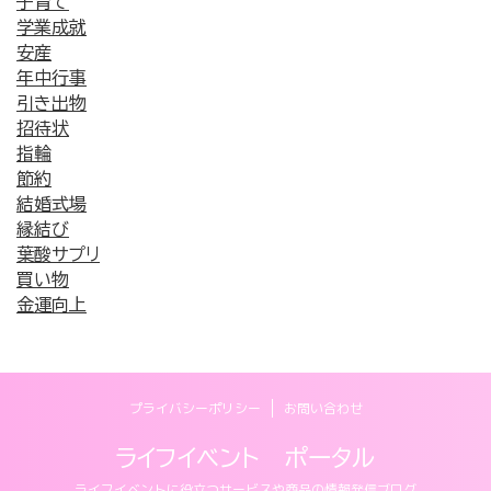
子育て
学業成就
安産
年中行事
引き出物
招待状
指輪
節約
結婚式場
縁結び
葉酸サプリ
買い物
金運向上
プライバシーポリシー
お問い合わせ
ライフイベント ポータル
ライフイベントに役立つサービスや商品の情報発信ブログ