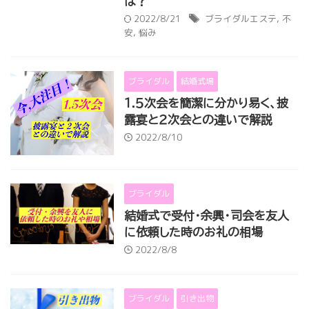
は？
2022/8/21
ブライダルエステ
,
不
安
,
悩み
ブライダル
結婚式場
１.５次会を簡潔に分かり易く、披
露宴と２次会との違いで解説
2022/8/10
ブライダル
結婚式で受付・余興・司会を友人
に依頼した時のお礼の相場
2022/8/8
ブライダル
引き出物