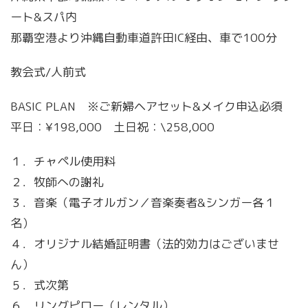
ート&スパ内
那覇空港より沖縄自動車道許田IC経由、車で100分
教会式/人前式
BASIC PLAN ※ご新婦ヘアセット&メイク申込必須
平日：¥198,000 土日祝：\258,000
１．チャペル使用料
２．牧師への謝礼
３．音楽（電子オルガン／音楽奏者&シンガー各１
名）
４．オリジナル結婚証明書（法的効力はございませ
ん）
５．式次第
６．リングピロー（レンタル）