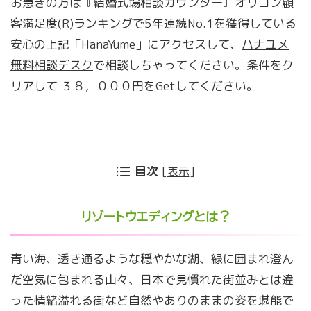
お急ぎの方は『結婚式場相談カウンター』オリコン顧
客満足度(R)ランキングで5年連続No.1を獲得している
安心の上記「HanaYume」にアクセスして、
ハナユメ
無料相談デスク
で相談しちゃってください。条件をク
リアして ３８，０００円をGetしてください。
目次
[
表示
]
リゾートウエディングとは？
青い海、透き通るような穏やかな湖、緑に囲まれ澄ん
だ空気に包まれる山々、日本で見慣れた街並みとは違
った情緒溢れる街など自然やありのままの姿を堪能で