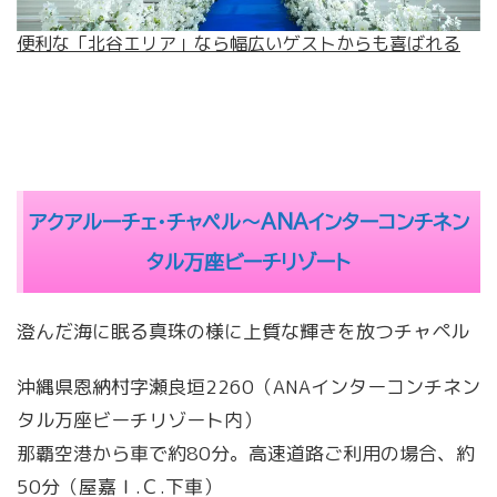
便利な「北谷エリア」なら幅広いゲストからも喜ばれる
アクアルーチェ・チャペル～ANAインターコンチネン
タル万座ビーチリゾート
澄んだ海に眠る真珠の様に上質な輝きを放つチャペル
沖縄県恩納村字瀬良垣2260（ANAインターコンチネン
タル万座ビーチリゾート内）
那覇空港から車で約80分。高速道路ご利用の場合、約
50分（屋嘉Ｉ.Ｃ.下車）